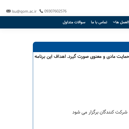
09307602576
lsu@qom.ac.ir
العمل ها
تماس با ما
سوالات متداول
مایت مادی و معنوی صورت گیرد. اهداف این برنامه
ه شرکت کنندگان برگزار می شود